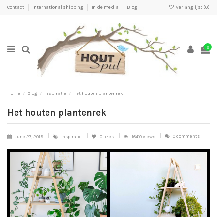
Contact
International shipping
In de media
Blog
Verlanglijst (
0
)
0
Home
Blog
Inspiratie
Het houten plantenrek
Het houten plantenrek
0 comments
June 27, 2019
Inspiratie
0
likes
16410 views