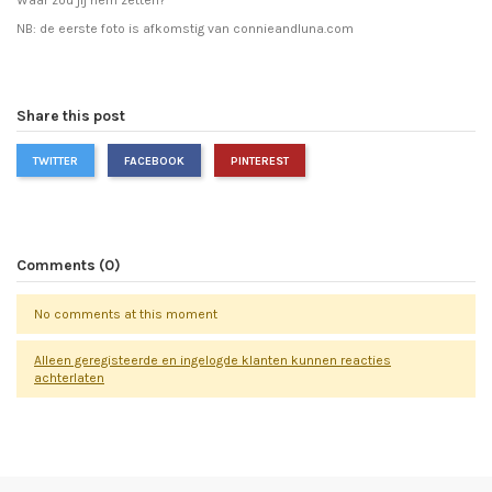
NB: de eerste foto is afkomstig van
connieandluna.com
Share this post
TWITTER
FACEBOOK
PINTEREST
Comments (0)
No comments at this moment
Alleen geregisteerde en ingelogde klanten kunnen reacties
achterlaten