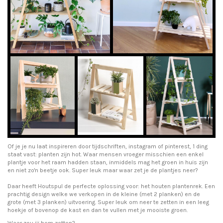
Of je je nu laat inspireren door tijdschriften, instagram of pinterest, 1 ding
staat vast: planten zijn hot. Waar mensen vroeger misschien een enkel
plantje voor het raam hadden staan, inmiddels mag het groen in huis zijn
en niet zo'n beetje ook. Super leuk maar waar zet je de plantjes neer?
Daar heeft Houtspul de perfecte oplossing voor: het houten plantenrek. Een
prachtig design welke we verkopen in de
kleine
(met 2 planken) en de
grote
(met 3 planken) uitvoering. Super leuk om neer te zetten in een leeg
hoekje of bovenop de kast en dan te vullen met je mooiste groen.
Waar zou jij hem zetten?