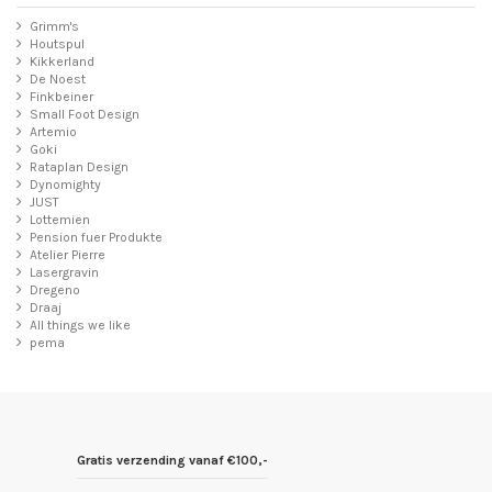
Grimm's
Houtspul
Kikkerland
De Noest
Finkbeiner
Small Foot Design
Artemio
Goki
Rataplan Design
Dynomighty
JUST
Lottemien
Pension fuer Produkte
Atelier Pierre
Lasergravin
Dregeno
Draaj
All things we like
pema
Gratis verzending vanaf €100,-