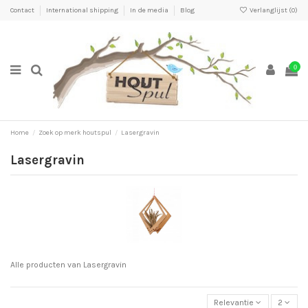
Contact
International shipping
In de media
Blog
Verlanglijst (
0
)
0
Home
Zoek op merk houtspul
Lasergravin
Lasergravin
Alle producten van Lasergravin
Relevantie
2