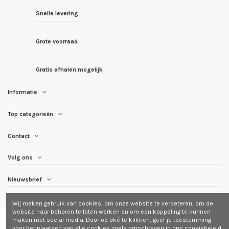
Snelle levering
Grote voorraad
Gratis afhalen mogelijk
Informatie
Top categorieën
Contact
Volg ons
Nieuwsbrief
Wij maken gebruik van cookies, om onze website te verbeteren, om de
website naar behoren te laten werken en om een koppeling te kunnen
maken met social media. Door op oké te klikken, geef je toestemming
voor het plaatsen van alle cookies zoals omschreven in ons
cookiebeleid
.