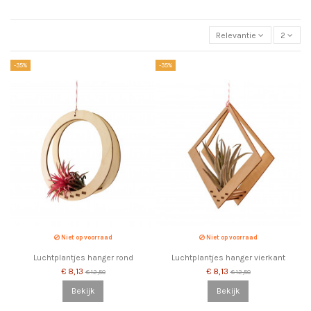
Relevantie
2
-35%
-35%
Niet op voorraad
Niet op voorraad
Luchtplantjes hanger rond
Luchtplantjes hanger vierkant
€ 8,13
€ 8,13
€ 12,50
€ 12,50
Bekijk
Bekijk