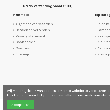
Gratis verzending vanaf €100,-
Informatie
Top cate
Algemene voorwaarden
In de k
Betalen en verzenden
Lampe
Privacy statement
Kaarsj
Cookiebeleid
Klokke
Over ons
Aan de
Sitemap
Kleine p
Cijfer(s) en beoordeling(en)
(
5
/
5
)
Categorie :
S
Wij maken gebruik van cookies, om onze website te verbeteren, o
toestemming voor het plaatsen van alle cookies zoals omschrev
Accepteren
Houtspul
| KVK nr: 73595241 | Kijk ook eens op
Houtspel
,
Houtenkerststa