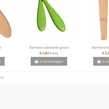
k
Bamboe slabestek groen
Bamboe sl
€ 5,82
€ 5
€ 8,95
n
In winkelwagen
In w
(s)