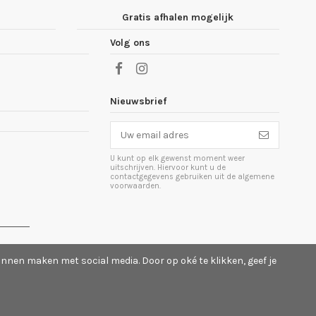
Gratis afhalen mogelijk
Volg ons
Nieuwsbrief
U kunt op elk gewenst moment weer
uitschrijven. Hiervoor kunt u de
contactgegevens gebruiken uit de algemene
voorwaarden.
ingen
>
nnen maken met social media. Door op oké te klikken, geef je