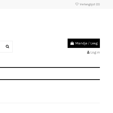
Verlanglijst (
0
)
Mandje
/
Leeg
Log in