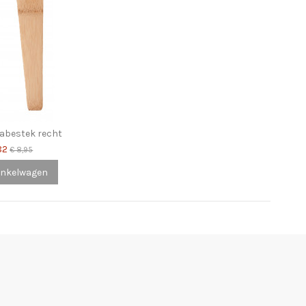
abestek recht
,82
€ 8,95
inkelwagen