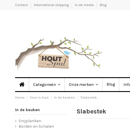
Contact
International shipping
In de media
Blog
Blog
Categorieën
Onze merken
Inf
Home
Voor in huis
In de keuken
Slabestek
In de keuken
Slabestek
Snijplanken
Borden en Schalen