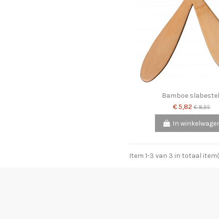
Bamboe slabeste
€ 5,82
€ 8,95
In winkelwage
Item 1-3 van 3 in totaal item