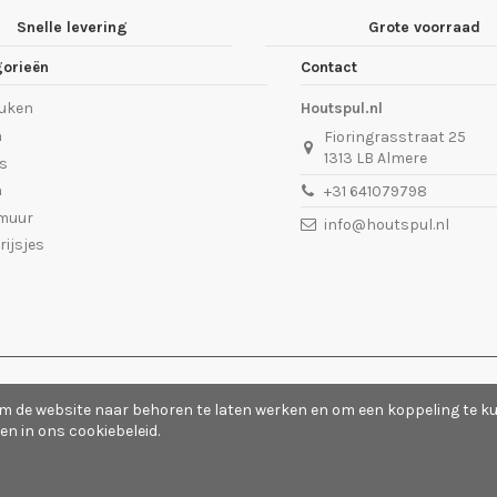
Snelle levering
Grote voorraad
gorieën
Contact
euken
Houtspul.nl
n
Fioringrasstraat 25
1313 LB Almere
es
n
+31 641079798
 muur
info@houtspul.nl
rijsjes
labestek
- Op basis van
1
cijfer(s) en
1
beoordeling(en)
- Alle beoordel
m de website naar behoren te laten werken en om een koppeling te ku
en in ons
cookiebeleid
.
l
of
Tientalenten