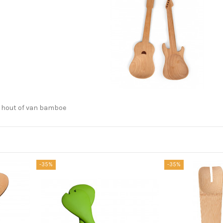
 hout of van bamboe
-35%
-35%