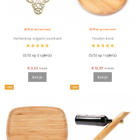
Niet op voorraad
Niet op voorraad
Hertenkop origami voorkant
Houten bord
(5/5) op 2 cijfer(s)
(5/5) op 1 cijfer(s)
€ 3,22
€ 12,97
€ 4,95
€ 19,95
Bekijk
Bekijk
-35%
-35%