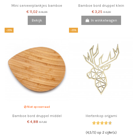
Mini serveerplankjes bamboe
Bamboe bord druppel klein
€ 11,02
€ 3,25
€ 16,95
€ 5,00
Bekijk
In winkelwagen
-35%
-35%
Niet op voorraad
Bamboe bord druppel middel
Hertenkop origami
€ 4,88
€ 7,50
(4,5/5) op 2 cijfer(s)