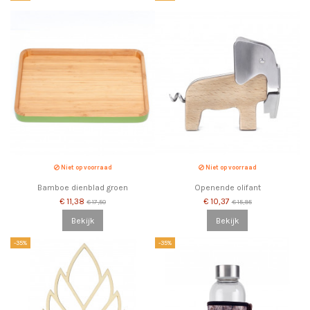
Niet op voorraad
Niet op voorraad
Bamboe dienblad groen
Openende olifant
€ 11,38
€ 10,37
€ 17,50
€ 15,95
Bekijk
Bekijk
-35%
-35%