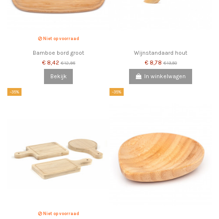
Niet op voorraad
Bamboe bord groot
Wijnstandaard hout
€ 8,42
€ 8,78
€ 12,95
€ 13,50
Bekijk
In winkelwagen
-35%
-35%
Niet op voorraad