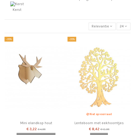
Kerst
Relevantie
24
-35%
-35%
Niet op voorraad
Mini elandkop hout
Lenteboom met eekhoorntjes
€ 3,22
€ 8,42
€ 4,95
€ 12,95