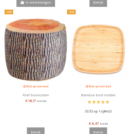
In winkelwagen
Bekijk
-35%
-35%
Niet op voorraad
Niet op voorraad
Poef boomstam
Bamboe bord middel
€ 18,17
€ 27,95
(5/5) op 1 cijfer(s)
€ 6,47
€ 9,95
Bekijk
Bekijk