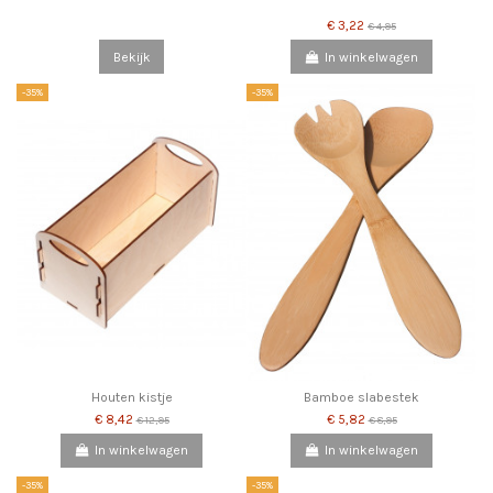
€ 3,22
€ 4,95
Bekijk
In winkelwagen
-35%
-35%
Houten kistje
Bamboe slabestek
€ 8,42
€ 5,82
€ 12,95
€ 8,95
In winkelwagen
In winkelwagen
-35%
-35%