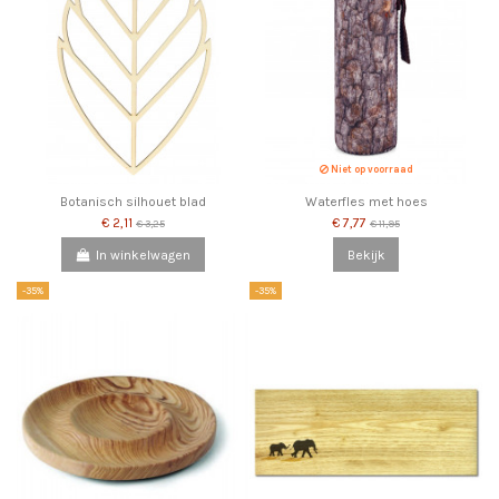
Niet op voorraad
Botanisch silhouet blad
Waterfles met hoes
€ 2,11
€ 7,77
€ 3,25
€ 11,95
In winkelwagen
Bekijk
-35%
-35%