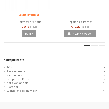
Niet op voorraad
Serveerbord hout
Snijplank olifanten
€ 8,13
€ 16,22
€ 12,50
€ 24,95
Bekijk
In winkelwagen
1
2
houtspul hoofd
Prijs
Zoek op merk
Voor in huis
Lampen en Klokken
Net even anders
Sieraden
Luchtplantjes en meer