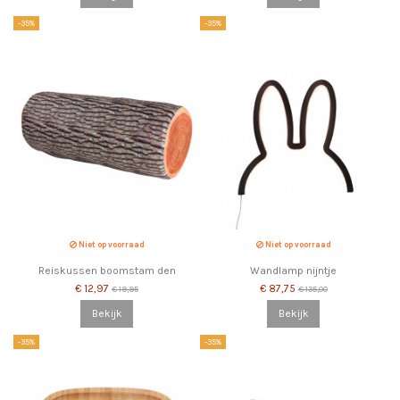
-35%
-35%
Niet op voorraad
Niet op voorraad
Reiskussen boomstam den
Wandlamp nijntje
€ 12,97
€ 87,75
€ 19,95
€ 135,00
Bekijk
Bekijk
-35%
-35%