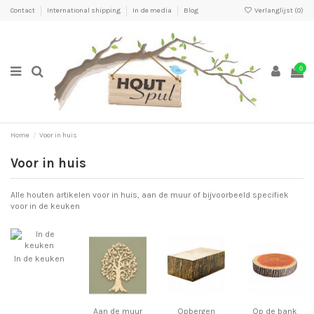
Contact
International shipping
In de media
Blog
Verlanglijst (
0
)
0
Home
Voor in huis
Voor in huis
Alle houten artikelen voor in huis, aan de muur of bijvoorbeeld specifiek
voor in de keuken
In de keuken
Aan de muur
Opbergen
Op de bank