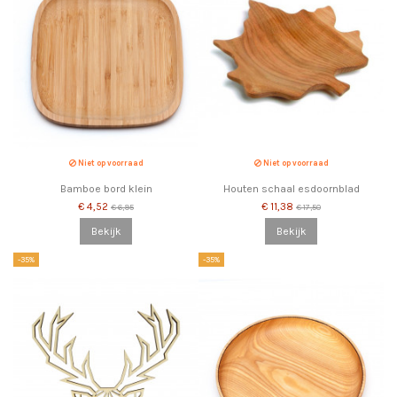
Niet op voorraad
Niet op voorraad
Bamboe bord klein
Houten schaal esdoornblad
€ 4,52
€ 11,38
€ 6,95
€ 17,50
Bekijk
Bekijk
-35%
-35%