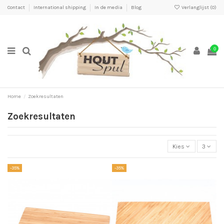
Contact
International shipping
In de media
Blog
Verlanglijst (
0
)
0
Home
Zoekresultaten
Zoekresultaten
Kies
3
-35%
-35%