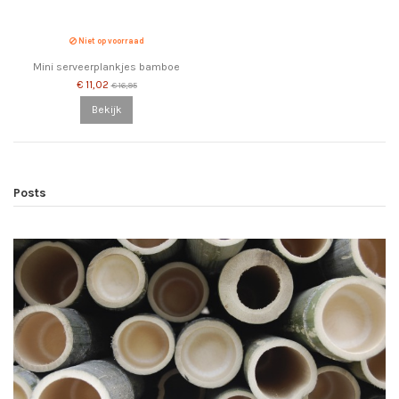
Niet op voorraad
Mini serveerplankjes bamboe
€ 11,02
€ 16,95
Bekijk
Posts