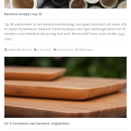
Bamboe weetjes top 10
Op 18 september is het wereld bamboedag, een goed moment om even stil
te staan bij bamboe. Daarom heeft Houtspul een lijst samengesteld met 10
weetjes over bamboe die je nog niet wist. Benieuwd? Lees snel verder.
Read
more
September 18, 2014
Informatie
0 comments
58119 views
De 5 voordelen van bamboe snijplanken