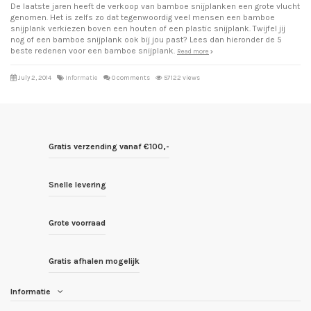
De laatste jaren heeft de verkoop van bamboe snijplanken een grote vlucht
genomen. Het is zelfs zo dat tegenwoordig veel mensen een bamboe
snijplank verkiezen boven een houten of een plastic snijplank. Twijfel jij
nog of een bamboe snijplank ook bij jou past? Lees dan hieronder de 5
beste redenen voor een bamboe snijplank.
Read more
July 2, 2014
Informatie
0 comments
57122 views
Gratis verzending vanaf €100,-
Snelle levering
Grote voorraad
Gratis afhalen mogelijk
Informatie